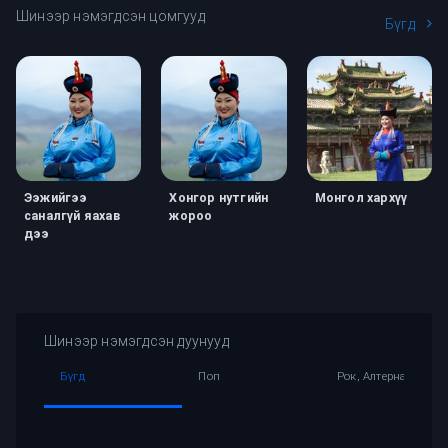
Шинээр нэмэгдсэн цомгууд
Бүгд
Ээжийгээ
Хонгор нутгийн
Монгол хархүү
саналгүй яахав
жороо
дээ
Шинээр нэмэгдсэн дуунууд
Бүгд
Поп
Рок, Алтернатив