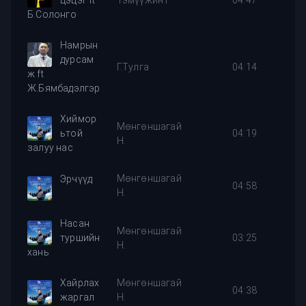
цэцэг ft
Тэмүүжин.Г
04:47
Б.Солонго
Намрын
дурсам
Г.Тулга
04:14
ж ft
Ж.Бямбадэлгэр
Хиймор
Мөнгөншагай
ьтой
04:19
Н.
залуу нас
Мөнгөншагай
Эрчүүд
04:58
Н.
Насан
Мөнгөншагай
туршийн
03:25
Н.
хань
Хайрлах
Мөнгөншагай
04:38
жаргал
Н.