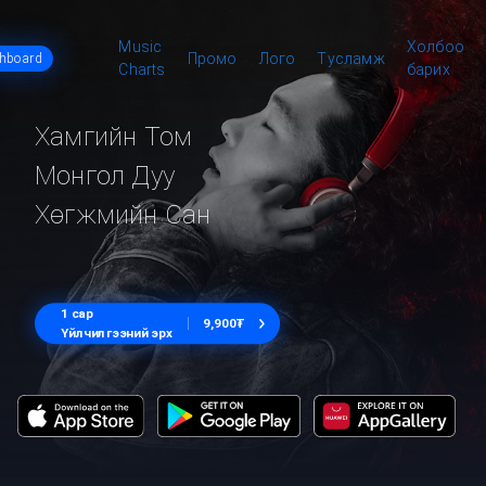
Music
Холбоо
Промо
Лого
Тусламж
shboard
Charts
барих
Хамгийн Том
Монгол Дуу
Хөгжмийн Сан
1 сар
9,900₮
Үйлчилгээний эрх