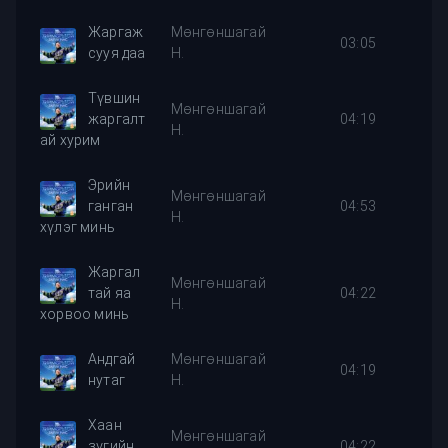
Жаргаж
Мөнгөншагай
03:05
сууя даа
Н.
Түвшин
Мөнгөншагай
жаргалт
04:19
Н.
ай хурим
Эрийн
Мөнгөншагай
ганган
04:53
Н.
хүлэг минь
Жаргал
Мөнгөншагай
тай яа
04:22
Н.
хорвоо минь
Андгай
Мөнгөншагай
04:19
нутаг
Н.
Хаан
Мөнгөншагай
зүгийн
04:22