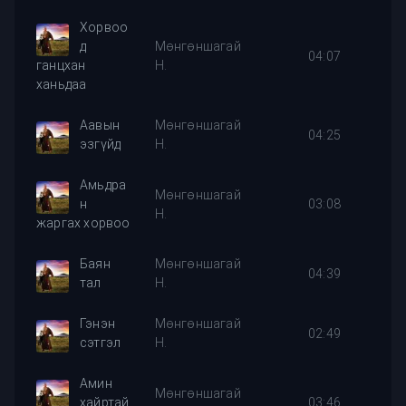
Хорвоо
д
Мөнгөншагай
04:07
ганцхан
Н.
ханьдаа
Аавын
Мөнгөншагай
04:25
эзгүйд
Н.
Амьдра
Мөнгөншагай
н
03:08
Н.
жаргах хорвоо
Баян
Мөнгөншагай
04:39
тал
Н.
Гэнэн
Мөнгөншагай
02:49
сэтгэл
Н.
Амин
Мөнгөншагай
хайртай
03:46