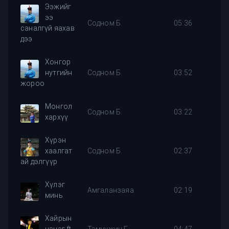
Ээжийг
ээ
Содном Б.
05:36
саналгүй яахав
дээ
Хонгор
нутгийн
Содном Б.
03:52
жороо
Монгол
Содном Б.
03:22
хархүү
Хүрэн
хаалгат
Содном Б.
02:37
ай дэлгүүр
Хүлэг
Амгаланзаяа
02:19
минь
Хайрын