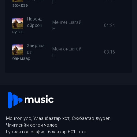
Н.
ээждээ
Наранд
Мөнгөншагай
ойрхон
04:24
Н.
нутаг
Хайрлаа
Мөнгөншагай
д л
03:16
Н.
баймаар
Монгол улс, Улаанбаатар хот, Сүхбаатар дүүрэг,
Чингисийн өргөн чөлөө,
Гурван гол оффис, 6 давхар 601 тоот