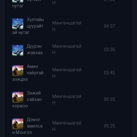
Н.
нутаг
Хүлгийн
Мөнгөншагай
цуурайт
04:37
Н.
ай нутаг
Дүүрэн
Мөнгөншагай
03:35
жавхаа
Н.
Амин
Мөнгөншагай
хайртай
03:45
Н.
ээждээ
Ээжий
Мөнгөншагай
сайхан
05:03
Н.
хорвоо
Домог
Мөнгөншагай
амилса
05:25
Н.
н Монгол