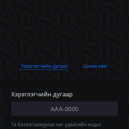
Хэрэглэгчийн дугаар
Цахим хаяг
Хэрэглэгчийн дугаар
Цахим хаяг
Та баталгаажуулах нэг удаагийн кодыг