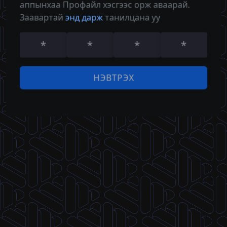
аппынхаа Профайл хэсгээс орж аваарай.
Нууц үг
Заавартай
энд дарж
танилцана уу
НЭВТРЭХ
НЭВТРЭХ