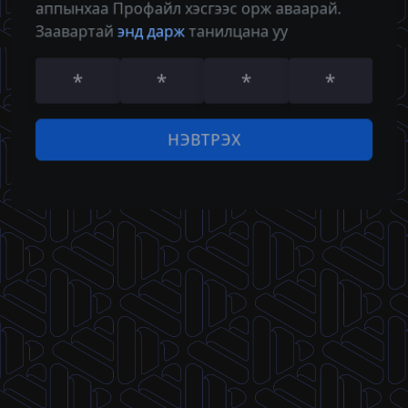
аппынхаа Профайл хэсгээс орж аваарай.
Нууц үг
Заавартай
энд дарж
танилцана уу
НЭВТРЭХ
НЭВТРЭХ