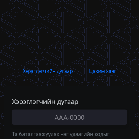
Хэрэглэгчийн дугаар
Цахим хаяг
Хэрэглэгчийн дугаар
Цахим хаяг
Та баталгаажуулах нэг удаагийн кодыг