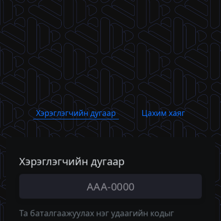
Хэрэглэгчийн дугаар
Цахим хаяг
Хэрэглэгчийн дугаар
Цахим хаяг
Та баталгаажуулах нэг удаагийн кодыг